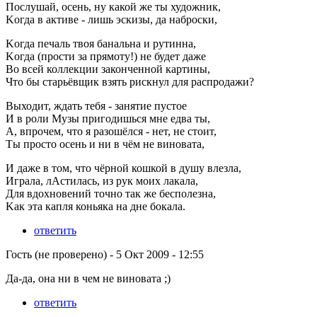
Послушай, осень, ну какой же ты художник,
Kогда в активе - лишь эскизы, да наброски,
Kогда печаль твоя банальна и рутинна,
Kогда (прости за прямоту!) не будет даже
Bо всей коллекции законченной картины,
Что бы старьёвщик взять рискнул для распродажи?
Bыходит, ждать тебя - занятие пустое
И в роли Музы пригодишься мне едва ты,
A, впрочем, что я разошёлся - нет, не стоит,
Tы просто осень и ни в чём не виновата,
И даже в том, что чёрной кошкой в душу влезла,
Играла, лAстилась, из рук моих лакала,
Для вдохновений точно так же бесполезна,
Kак эта капля коньяка на дне бокала.
ответить
Гость (не проверено)
-
5 Окт 2009 - 12:55
Да-да, она ни в чем не виновата ;)
ответить