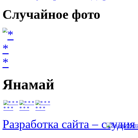
Случайное
фото
Янамай
* * *
* * *
* * *
Разработка сайта – студи